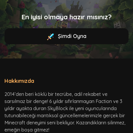
En iyisi olmaya hazır mısınız?
Şimdi Oyna
Hakkımızda
2014’den beri köklü bir tecrübe, adil rekabet ve
sarsılmaz bir denge! 6 yıldır sıfırlanmayan Faction ve 3
yıldır ayakta duran SkyBlock ile yeni oyuncularında
tutunabileceği mantıksal güncellemelerimizle gerçek bir
Minecraft deneyimi seni bekliyor. Kazandıkların silinmez,
emeğin boşa gitmez!