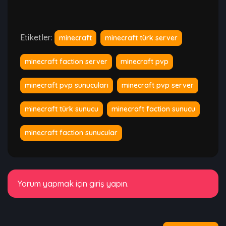
Etiketler:
minecraft
minecraft türk server
minecraft faction server
minecraft pvp
minecraft pvp sunucuları
minecraft pvp server
minecraft türk sunucu
minecraft faction sunucu
minecraft faction sunucular
Yorum yapmak için giriş yapın.