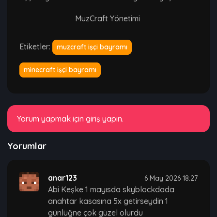
MuzCraft Yönetimi
Etiketler:
muzcraft işçi bayramı
minecraft işçi bayramı
Yorum yapmak için giriş yapın.
Yorumlar
anar123
6 May 2026 18:27
Abi Keşke 1 mayısda skyblockdada
anahtar kasasına 5x getirseydin 1
günlüğne çok güzel olurdu