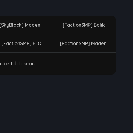
[SkyBlock] Maden
[FactionSMP] Balık
[FactionSMP] ELO
[FactionSMP] Maden
n bir tablo seçin.