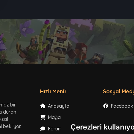
Hızlı Menü
Sosyal Med
lmaz bir
Anasayfa
Facebook
ta duran
Mağaza
Instagram
ksal
Çerezleri kullanıy
 bekliyor.
Forum
X