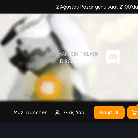
2 Ağustos Pazar günü saat 21:00'da, MuzC
KATILMAK IÇIN TIKLAYIN!
DISCORD SERVER
MuzLauncher
Giriş Yap
Kayıt Ol