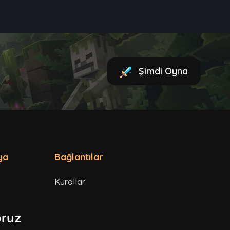
Şimdi Oyna
ya
Bağlantılar
Kurallar
Hizmet Şartları
oruz
Gizlilik Politikası