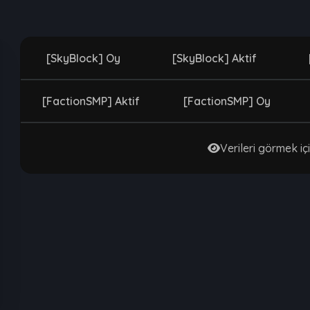
[SkyBlock] Oy
[SkyBlock] Aktif
[FactionSMP] Aktif
[FactionSMP] Oy
Verileri görmek içi