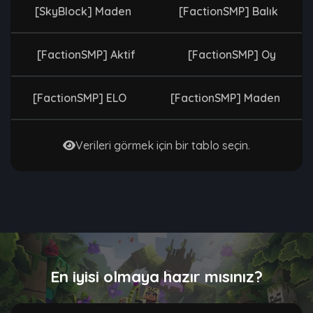
[SkyBlock] Maden
[FactionSMP] Balık
[FactionSMP] Aktif
[FactionSMP] Oy
[FactionSMP] ELO
[FactionSMP] Maden
Verileri görmek için bir tablo seçin.
En iyisi olmaya hazır mısınız?