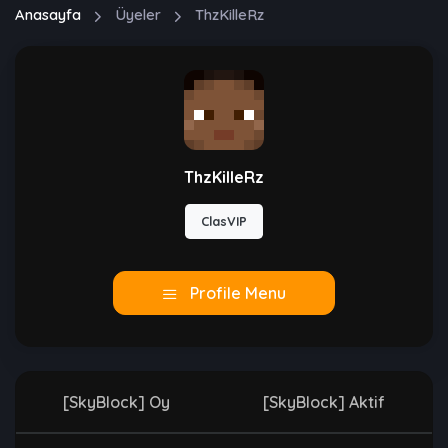
Anasayfa
Üyeler
ThzKilleRz
ThzKilleRz
ClasVIP
Profile Menu
[SkyBlock] Oy
[SkyBlock] Aktif