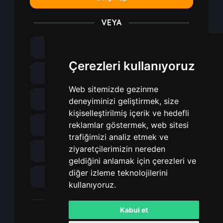
VEYA
Discord ile giriş yap
Çerezleri kullanıyoruz
Steam ile giriş yap
Web sitemizde gezinme
Cfx.re ile giriş yap
deneyiminizi geliştirmek, size
kişiselleştirilmiş içerik ve hedefli
reklamlar göstermek, web sitesi
Xbox ile giriş yap
trafiğimizi analiz etmek ve
ziyaretçilerimizin nereden
Minecraft ile giriş yap
geldiğini anlamak için çerezleri ve
diğer izleme teknolojilerini
Roblox ile giriş yap
kullanıyoruz.
Kabul et
Hesabınız yok mu?
Kayıt Ol