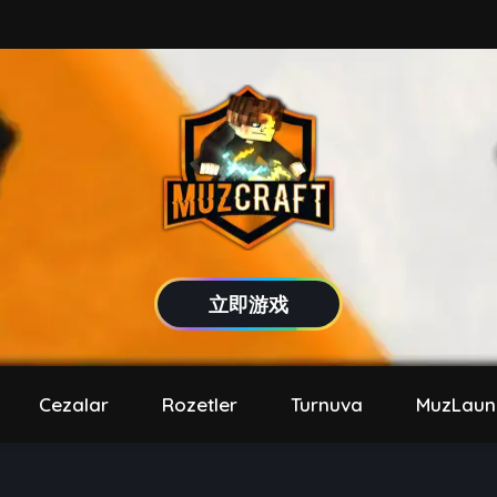
立即游戏
Cezalar
Rozetler
Turnuva
MuzLaun