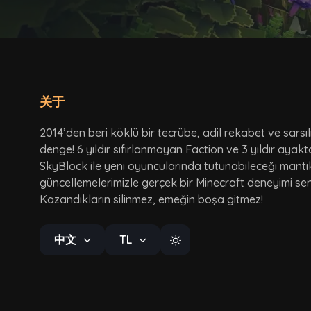
关于
2014’den beri köklü bir tecrübe, adil rekabet ve sarsı
denge! 6 yıldır sıfırlanmayan Faction ve 3 yıldır ayak
SkyBlock ile yeni oyuncularında tutunabileceği mantı
güncellemelerimizle gerçek bir Minecraft deneyimi seni
Kazandıkların silinmez, emeğin boşa gitmez!
中文
TL