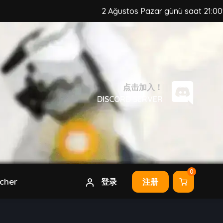
2 Ağustos Pazar günü saat 21:00'da, Muz
点击加入！
DISCORD SERVER
0
cher
登录
注册