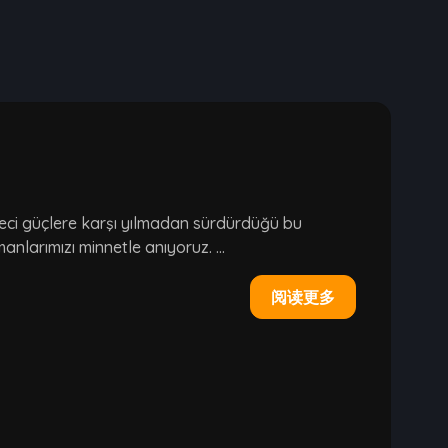
geci güçlere karşı yılmadan sürdürdüğü bu
larımızı minnetle anıyoruz. ...
阅读更多