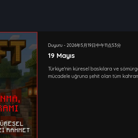
Duyuru
-
2026年5月19日中午11点53分
19 Mayıs
Türkiye'nin küresel baskılara ve sömür
mücadele uğruna şehit olan tüm kahraman