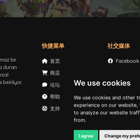
快捷菜单
社交媒体
lmaz bir
首页
Facebook
ta duran
商店
Instagram
ksal
We use cookies
 bekliyor.
论坛
X
帮助
YouTube
We use cookies and other t
experience on our website,
支持
TikTok
to analyze our website traf
from.
Discord
I agree
Change my pref